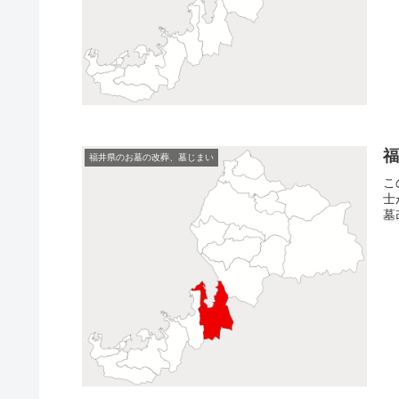
福井県のお墓の改葬、墓じまい
こ
士
墓