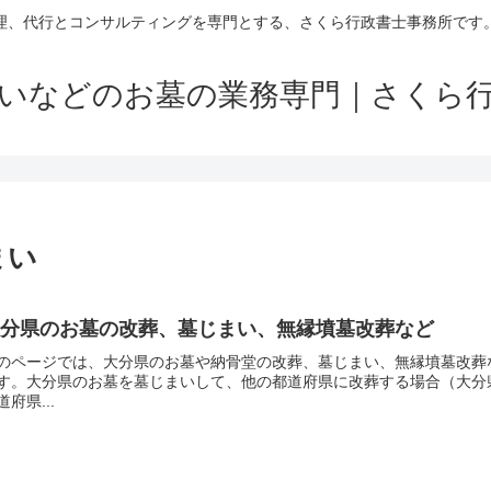
理、代行とコンサルティングを専門とする、さくら行政書士事務所です
いなどのお墓の業務専門｜さくら
まい
大分県のお墓の改葬、墓じまい、無縁墳墓改葬など
のページでは、大分県のお墓や納骨堂の改葬、墓じまい、無縁墳墓改葬
す。大分県のお墓を墓じまいして、他の都道府県に改葬する場合（大分
道府県...