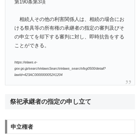
第190条第3項
相続人その他の利害関係人は、相続の場合にお
ける祭具等の所有権の承継者の指定の審判及びそ
の申立てを却下する審判に対し、即時抗告をする
ことができる。
https://elaws.e-
gov.go.jp/search/elawsSearch/elaws_search/lsg0500/detail?
lawId=423AC0000000052#1204
祭祀承継者の指定の申し立て
申立権者