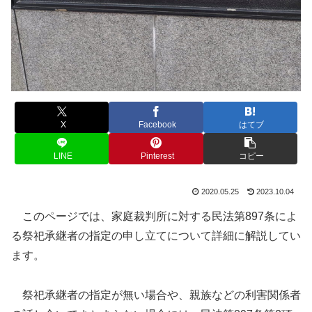
X
Facebook
はてブ
LINE
Pinterest
コピー
2020.05.25
2023.10.04
このページでは、家庭裁判所に対する民法第897条によ
る祭祀承継者の指定の申し立てについて詳細に解説してい
ます。
祭祀承継者の指定が無い場合や、親族などの利害関係者