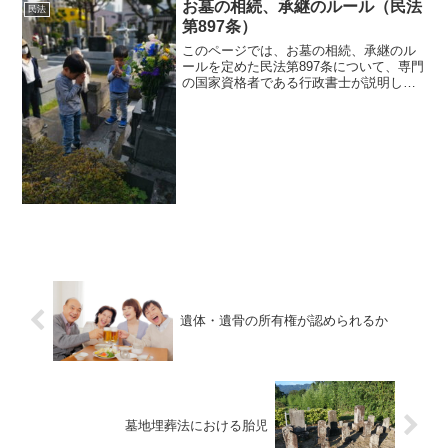
お墓の相続、承継のルール（民法
民法
第897条）
このページでは、お墓の相続、承継のル
ールを定めた民法第897条について、専門
の国家資格者である行政書士が説明して
います。 お墓の相続、承継について定
めている法律はたった一つ、民法第897条
だけです。 その意味では、民法第897条
はお墓の相続...
遺体・遺骨の所有権が認められるか
墓地埋葬法における胎児