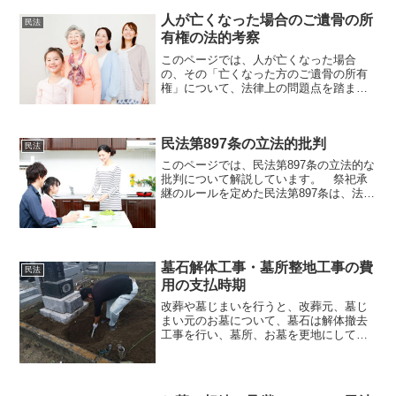
のでしょうか。ご遺体やご遺骨につい
人が亡くなった場合のご遺骨の所
て、民法上の「所有権」が認め...
民法
有権の法的考察
このページでは、人が亡くなった場合
の、その「亡くなった方のご遺骨の所有
権」について、法律上の問題点を踏まえ
ながら考察しています。 前のページで
ご説明したように、ご遺骨について特殊
なものとしながらも、所有権の客体とな
民法第897条の立法的批判
るとするのが、裁判上も民法...
民法
このページでは、民法第897条の立法的な
批判について解説しています。 祭祀承
継のルールを定めた民法第897条は、法律
の制定の経緯もあり、立法的な批判の強
い条文になっています。民法第897条の制
定の経緯 前のページでも確認したよう
に、明治時代...
墓石解体工事・墓所整地工事の費
民法
用の支払時期
改葬や墓じまいを行うと、改葬元、墓じ
まい元のお墓について、墓石は解体撤去
工事を行い、墓所、お墓を更地にして、
いわゆる「なにも無い状態」にして、お
寺や霊園などの墓地管理者に返還するの
が原則です。 このとき、改葬や墓じま
いに伴う墓石解体工事や墓...