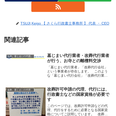
TSUJI,Keigo 【 さくら行政書士事務所 】 代表 ・ CEO
関連記事
墓じまい代行業者・改葬代行業者
改葬、墓じまいの代理、代行の注意点
が行う、お寺との離檀料交渉
「墓じまい代行業者」「改葬代行会社」
という事業者が存在します。 このよう
な「墓じまい代行会社」「改葬代行業
者」の中には「お寺との交渉の代行」
「お寺との離檀交渉の代行」「お寺との
離檀料の交渉の代行」を請け負う業者も
改葬許可申請の代理、代行には、
改葬、墓じまいの代理、代行の注意点
あるようです。 このような「...
行政書士などの国家資格が必要で
す
このページでは、改葬許可申請などの代
理、代行をするために必要となる国家資
格についてご説明しています。 改葬、