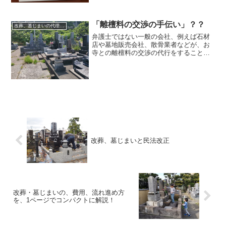
墓じまいを行うには改葬許可申請が必要
となります。 このような申請の代理、
代行ができるのは、行政書士などの国家
「離檀料の交渉の手伝い」？？
改葬、墓じまいの代理、代行の注意点
資格者に限られています。...
弁護士ではない一般の会社、例えば石材
店や墓地販売会社、散骨業者などが、お
寺との離檀料の交渉の代行をすることは
弁護士法違反です。 これについて、
「本人の代理人として交渉の代行をする
ものではなく、本人が行う行為のお手伝
いをするので弁護士法違反に...
改葬、墓じまいと民法改正
改葬・墓じまいの、費用、流れ進め方
を、1ページでコンパクトに解説！