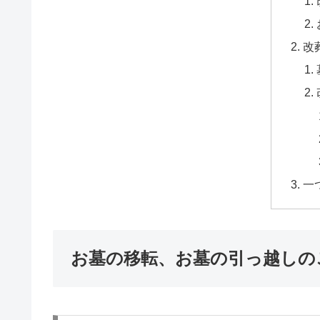
改
一
お墓の移転、お墓の引っ越しの