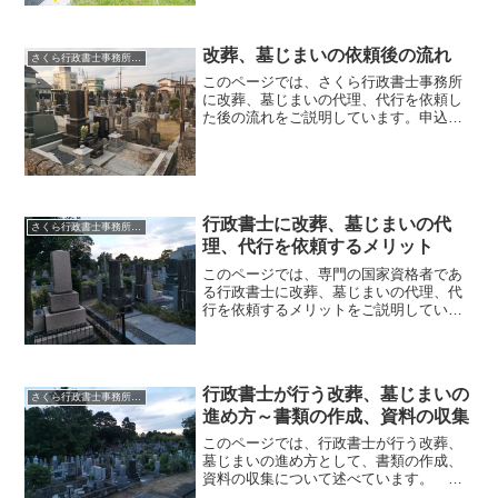
す。 実際に改葬、墓じまいを行政書士
に代理、代行を依頼することをご検討に
なって、多くの方が実際に気になるポイ
改葬、墓じまいの依頼後の流れ
さくら行政書士事務所の、改葬、墓じまいの代理、代行のご案内
ントは「費用」ではないかと思...
このページでは、さくら行政書士事務所
に改葬、墓じまいの代理、代行を依頼し
た後の流れをご説明しています。申込
書、委任状などをお書きください さく
ら行政書士事務所に改葬、墓じまいをご
依頼いただきいますと、最初に「改葬手
続委任契約申込書」「委任状...
行政書士に改葬、墓じまいの代
さくら行政書士事務所の、改葬、墓じまいの代理、代行のご案内
理、代行を依頼するメリット
このページでは、専門の国家資格者であ
る行政書士に改葬、墓じまいの代理、代
行を依頼するメリットをご説明していま
す。 最近は改葬、墓じまいのブームも
あり、「改葬代行会社」「墓じまい代行
業者」も存在しています。 改葬、墓じ
まいの代理、代行を依頼す...
行政書士が行う改葬、墓じまいの
さくら行政書士事務所の、改葬、墓じまいの代理、代行のご案内
進め方～書類の作成、資料の収集
このページでは、行政書士が行う改葬、
墓じまいの進め方として、書類の作成、
資料の収集について述べています。 こ
のページは、行政書士が行うベストな方