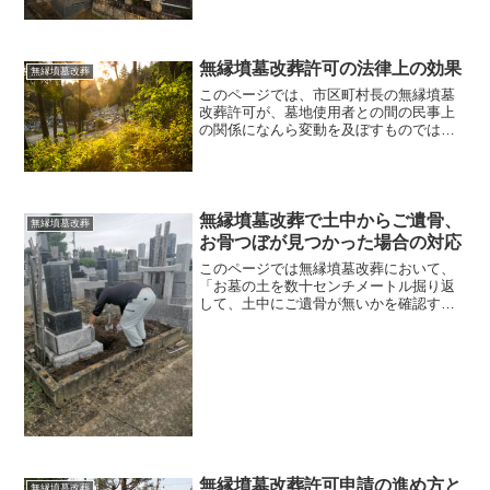
をご覧になっていらっしゃらない方は、
まず、下記のページを先にご覧くださ
い。無縁墳墓改葬についての...
無縁墳墓改葬許可の法律上の効果
無縁墳墓改葬
このページでは、市区町村長の無縁墳墓
改葬許可が、墓地使用者との間の民事上
の関係になんら変動を及ぼすものではな
いことを確認しています。 予め申し上
げますが、このページは、民法と行政法
の法律知識が無い方には理解が難しい内
容になっています。 です...
無縁墳墓改葬で土中からご遺骨、
無縁墳墓改葬
お骨つぼが見つかった場合の対応
このページでは無縁墳墓改葬において、
「お墓の土を数十センチメートル掘り返
して、土中にご遺骨が無いかを確認する
作業を行ったら、あるはずのないご遺
骨、お骨つぼが発見された。」という事
案について対応を検討しています。 こ
のような事案は無縁墳墓改葬...
無縁墳墓改葬許可申請の進め方と
無縁墳墓改葬