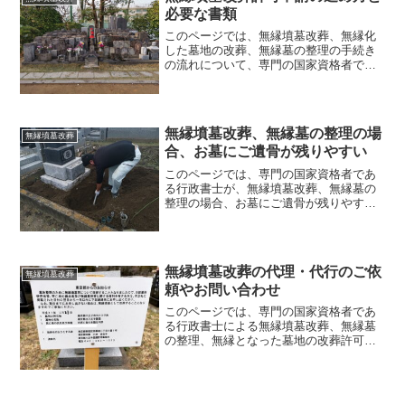
必要な書類
このページでは、無縁墳墓改葬、無縁化
した墓地の改葬、無縁墓の整理の手続き
の流れについて、専門の国家資格者であ
る行政書士が詳細にご説明していま
す。 無縁墳墓改葬、無縁化した墓地の
改葬、無縁墓の整理については、実際に
行う作業も多く、また申請も複...
無縁墳墓改葬、無縁墓の整理の場
無縁墳墓改葬
合、お墓にご遺骨が残りやすい
このページでは、専門の国家資格者であ
る行政書士が、無縁墳墓改葬、無縁墓の
整理の場合、お墓にご遺骨が残りやすい
ことについてご説明しています。 無縁
墳墓改葬、無縁墓の整理を行う理由は
様々ですが、整理した無縁墓を新たに違
う方が使用することが多いと...
無縁墳墓改葬の代理・代行のご依
無縁墳墓改葬
頼やお問い合わせ
このページでは、専門の国家資格者であ
る行政書士による無縁墳墓改葬、無縁墓
の整理、無縁となった墓地の改葬許可申
請などの代理・代行の委任契約のご依頼
や、委任契約の費用・料金についてご案
内しています。 また、無縁墳墓改葬、
無縁墓の整理についてのご...