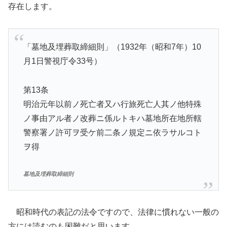
存在します。
「墓地及埋葬取締細則」（1932年（昭和7年）10
月1日警視庁令33号）
第13条
明治元年以前ノ死亡者又ハ行旅死亡人其ノ他特殊
ノ事由アル者ノ改葬ニ係ルトキハ墓地所在地所轄
警察署ノ許可ヲ受ケ前二条ノ規定ニ依ラサルコト
ヲ得
墓地及埋葬取締細則
昭和時代の表記の法令ですので、法律に慣れない一般の
方には読むのも困難だと思います。