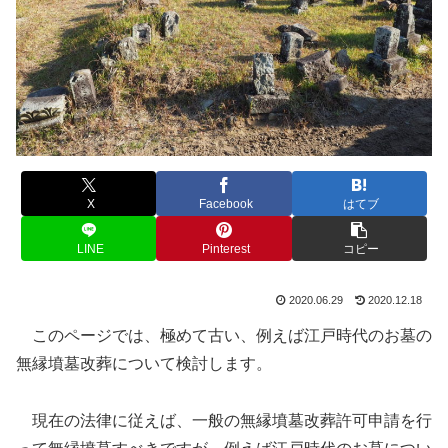
X
Facebook
はてブ
LINE
Pinterest
コピー
2020.06.29
2020.12.18
このページでは、極めて古い、例えば江戸時代のお墓の
無縁墳墓改葬について検討します。
現在の法律に従えば、一般の無縁墳墓改葬許可申請を行