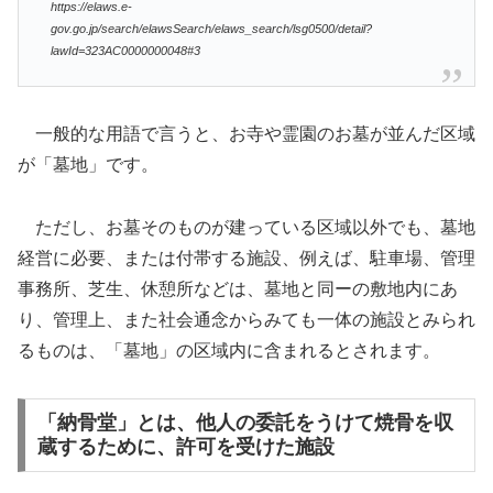
https://elaws.e-
gov.go.jp/search/elawsSearch/elaws_search/lsg0500/detail?
lawId=323AC0000000048#3
一般的な用語で言うと、お寺や霊園のお墓が並んだ区域
が「墓地」です。
ただし、お墓そのものが建っている区域以外でも、墓地
経営に必要、または付帯する施設、例えば、駐車場、管理
事務所、芝生、休憩所などは、墓地と同ーの敷地内にあ
り、管理上、また社会通念からみても一体の施設とみられ
るものは、「墓地」の区域内に含まれるとされます。
「納骨堂」とは、他人の委託をうけて焼骨を収
蔵するために、許可を受けた施設