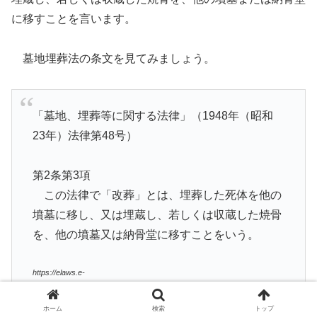
に移すことを言います。
墓地埋葬法の条文を見てみましょう。
「墓地、埋葬等に関する法律」（1948年（昭和
23年）法律第48号）
第2条第3項
この法律で「改葬」とは、埋葬した死体を他の
墳墓に移し、又は埋蔵し、若しくは収蔵した焼骨
を、他の墳墓又は納骨堂に移すことをいう。
https://elaws.e-
gov.go.jp/search/elawsSearch/elaws_search/lsg0500/detail?
lawId=323AC0000000048#3
ホーム
検索
トップ